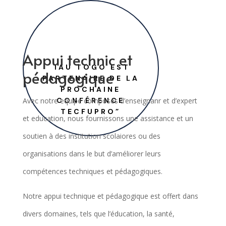
Appui technic et
IAU TOGO EST
pédagogique
PARTENAIRE DE LA
PROCHAINE
Avec notre equipe composes d’enseignanr et d’expert
CONFÉRENCE
TECFUPRO”
et education, nous fournissons une assistance et un
soutien à des institution scolaiores ou des
organisations dans le but d’améliorer leurs
compétences techniques et pédagogiques.
Notre appui technique et pédagogique est offert dans
divers domaines, tels que l’éducation, la santé,